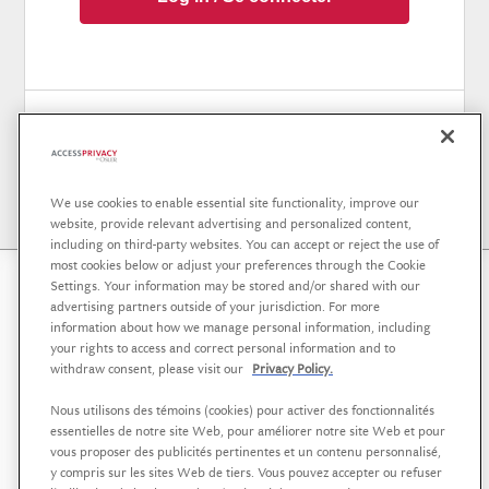
Not a member? / Pas encore membre ?
Sign up / Enregistrez-vous
We use cookies to enable essential site functionality, improve our
website, provide relevant advertising and personalized content,
including on third-party websites. You can accept or reject the use of
most cookies below or adjust your preferences through the Cookie
Settings. Your information may be stored and/or shared with our
AccessPrivacy is a service offering affiliated with
Osler,
advertising partners outside of your jurisdiction. For more
Hoskin & Harcourt LLP
that helps organizations in the
information about how we manage personal information, including
your rights to access and correct personal information and to
public, private and not-for-profit sectors to develop a
withdraw consent, please visit our
Privacy Policy.
strategic approach to data governance, supported by
sound policies and practices.
Nous utilisons des témoins (cookies) pour activer des fonctionnalités
essentielles de notre site Web, pour améliorer notre site Web et pour
AccessPrivacy est une offre de services affiliée à
Osler,
vous proposer des publicités pertinentes et un contenu personnalisé,
Hoskin & Harcourt S.E.N.C.R.L./s.r.l
visant à aider les
y compris sur les sites Web de tiers. Vous pouvez accepter ou refuser